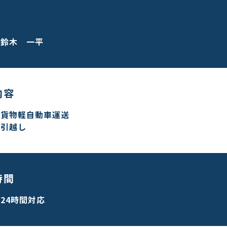
鈴木 一平
内容
貨物軽自動車運送
引越し
時間
24時間対応